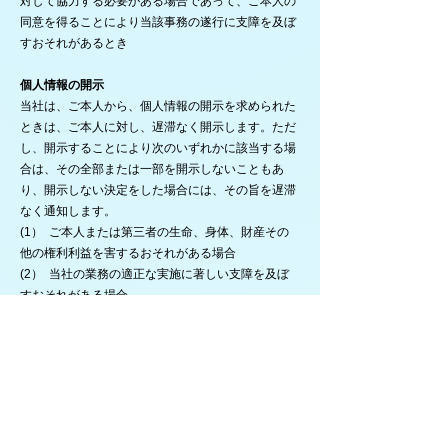
対して協力する必要がある場合であって、ご本人の
同意を得ることにより当該事務の遂行に支障を及ぼ
すおそれがあるとき
個人情報の開示
当社は、ご本人から、個人情報の開示を求められた
ときは、ご本人に対し、遅滞なく開示します。ただ
し、開示することにより次のいずれかに該当する場
合は、その全部または一部を開示しないこともあ
り、開示しない決定をした場合には、その旨を遅滞
なく通知します。
(1） ご本人または第三者の生命、身体、財産その
他の権利利益を害するおそれがある場合
(2） 当社の業務の適正な実施に著しい支障を及ぼ
すおそれがある場合
(3） 他の法令に違反することとなる場合
個人情報の訂正等
当社は、ご本人から、個人情報が真実でないという
理由によって、内容の訂正、追加または削除（以
下、「訂正等」といいます。）を求められた場合に
は、他の法令の規定により特別の手続きが定められ